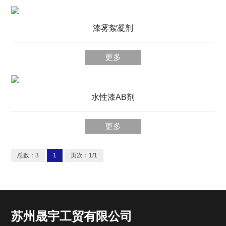
漆雾絮凝剂
更多
水性漆AB剂
更多
总数：3
1
页次：1/1
苏州晟宇工贸有限公司